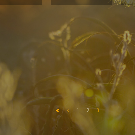
고독의 세계로
인
물러나면 결국
배
인생에서 패배하고
만다.
1
2
3