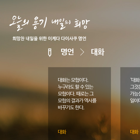
명언
대화
대화는 모험이다.
‘대화
누구라도 할 수 있는
그것
모험이다. 때로는 그
가능
모험의 결과가 역사를
일이
바꾸기도 한다.
대화
대화