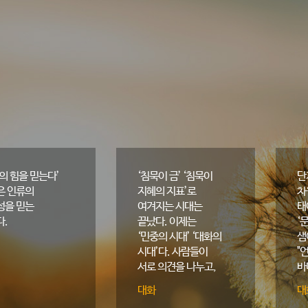
의 힘을 믿는다’
‘침묵이 금’ ‘침묵이
단
은 인류의
지혜의 지표’로
차
성을 믿는
여겨지는 시대는
태
다.
끝났다. 이제는
‘
‘민중의 시대’ ‘대화의
샘
시대’다. 사람들이
"
서로 의견을 나누고,
바
격렬하게 토론하는
비
대화
대
시대다. 혼자 조용히
이