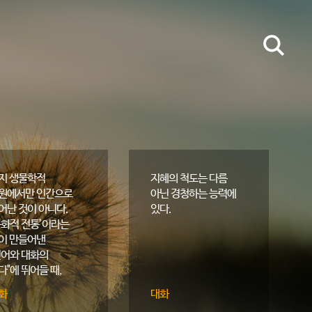
지 생물학적
지혜의 척도는 다름
원에서만 인간으로
아닌 경청하는 능력에
어난 것이 아니다.
있다.
문화적 전통’이라는
이 만들어낸
언어와 대화의
다"에 뛰어들 때,
로소 자신과 타인을
화
대화
해할 수 있게 되고,