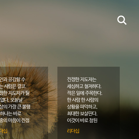
인과 공감할 수
진정한 지도자는
는 사람은 결코
세심하고 철저하다.
정한 지도자가 될
작은 일에 주목한다.
 없다. 오늘날
한 사람 한 사람의
상의 가장 큰 불행
상황을 파악하고,
 하나는 바로
최대한 보살핀다.
중의 마음이 진정
이것이 바로 참된
떤지 알지 못하는
지도자의 모습이다.
더십
리더십
도자가 너무 많다는