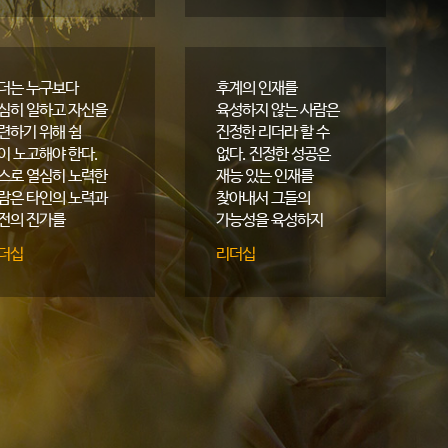
이다.
더는 누구보다
후계의 인재를
심히 일하고 자신을
육성하지 않는 사람은
련하기 위해 쉼
진정한 리더라 할 수
이 노고해야 한다.
없다. 진정한 성공은
스로 열심히 노력한
재능 있는 인재를
람은 타인의 노력과
찾아내서 그들의
전의 진가를
가능성을 육성하지
아주고, 의미 있는
않고서는 결코
더십
리더십
원을 아끼지
이루어낼 수 없다.
는다.