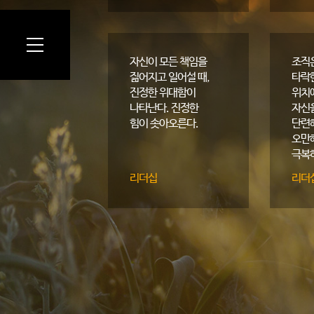
가치
일생
필요
한순
자신이 모든 책임을
조직
짊어지고 일어설 때,
타락
진정한 위대함이
위치
나타난다. 진정한
자신
힘이 솟아오른다.
단련
오만
극복
한다.
리더십
리더