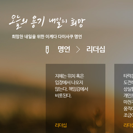
명언
리더십
지혜는 위치 혹은
타락
입장에서 나오지
도전
않는다. 책임감에서
상실할
비롯된다.
개인
마찬
움직
조금
느슨
리더십
리더
잃고 