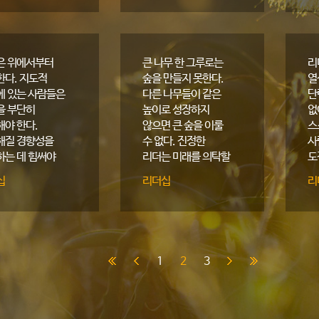
의 건설에는
책임지는 사람들의
것
의 노력이
결의와 노력에
하지만 몰락은
달려있다.
간이다.
은 위에서부터
큰 나무 한 그루로는
리
한다. 지도적
숲을 만들지 못한다.
열
에 있는 사람들은
다른 나무들이 같은
단
을 부단히
높이로 성장하지
없
해야 한다.
않으면 큰 숲을 이룰
스
해질 경향성을
수 없다. 진정한
사
하는 데 힘써야
리더는 미래를 의탁할
도
인재를 육성하는 데
알
십
리더십
리
온 힘을 다한다.
지
않
1
2
3