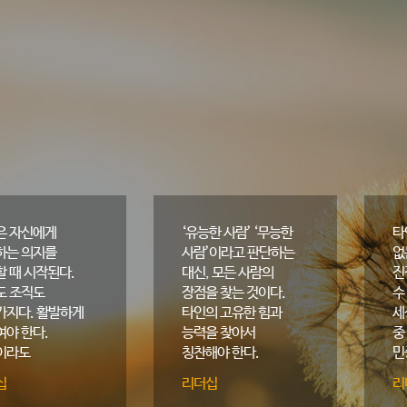
은 자신에게
‘유능한 사람’ ‘무능한
타
하는 의지를
사람’이라고 판단하는
없
 때 시작된다.
대신, 모든 사람의
진
도 조직도
장점을 찾는 것이다.
수
가지다. 활발하게
타인의 고유한 힘과
세
여야 한다.
능력을 찾아서
중
이라도
칭찬해야 한다.
민
해지면 기세를
인재가 육성되는가
어
십
리더십
리
만다. 위대한
아닌가는 인재육성을
지