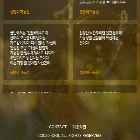
모든 고난과 시련을 뿌리째 바꾸는
힘이 있다. 맑게 흐르는 물처럼
생명의 가능성
생명의 가능성
모든 더러움과 때를 씻어낼 수
있다. 그리고 생명은 초목을
지탱하는 위대한 대지(大地)와
같이 자애의 힘으로 모든 사람을
차별 없이 포용한다.
불법에서는 “현본(顯本)” 즉
진정한 낙관주의란 인간 본유의
본래의 모습을 나타낸다는
가능성을 변함없이 확신하는
가르침이 있다. 다시 말해, ‘자신의
것이다.
진실된 모습’ ‘자신의 본질적
가능성’을 발휘해 빛내고, 나아가
주변까지도 밝힌다는 뜻이다.
이는 가장 잘 연마된 자신만의
특성과 고유함을 가리킨다.
생명의 가능성
생명의 가능성
자신의 신념을 관철하며 자기답게
살아갈 때, 인간으로서 진정한
가치가 빛난다.
자기 자신에 관해서만 걱정하고
인간은 본래 최악의 상황에서
있는 한, 인생의 근간이 되는 참된
최고의 결과를 만들어내는 힘을
목적이나 목표를 찾기 힘들다.
갖고 있다.
그러나 관점을 바꿔 ‘타인을 위해’
‘사회를 위해’ ‘무엇을 할 수
있을까?’라고 사색하면 미래를
향한 길이 열린다.
CONTACT
이용약관
생명의 가능성
생명의 가능성
©2020 KSGI, ALL RIGHTS RESERVED.