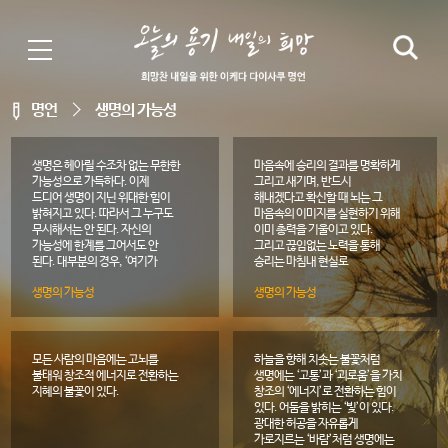
명언
생명의 가능성
생명은 헤아릴 수조차 없는 무한한
마음속에 승리의 결과를 명확하게
가능성으로 가득하다. 이제
그리고 새기며, 반드시
드디어 생명이 지닌 위대한 힘이
해내겠다고 확신할 때 뇌는 그
밝혀지고 있다. 따라서 그 누구도
마음속의 이미지를 실현하기 위해
무시해서는 안 된다. 자신의
이미 총력을 기울이고 있다.
가능성에 한계를 그어서도 안
그리고 끊임없는 노력을 통해
된다. 대부분의 경우, ‘여기가
승리는 마침내 현실로
한계다’라고 말할 때, 이는 자신이
만들어진다.
생명의 가능성
생명의 가능성
정하고 만들어낸 한계일 뿐이다.
모든 사람의 마음에는 고뇌를
하늘을 향해 치솟는 불꽃처럼
불태워 창조적 에너지로 전환하는
생명에는 ‘고통’과 ‘괴로움’을 가치
지혜의 불꽃이 있다.
창조의 ‘에너지’로 전환하는 힘이
있다. 어둠을 밝히는 ‘빛’이 있다.
광대한 허공을 자유롭게
가로지르는 ‘바람’처럼 생명에는