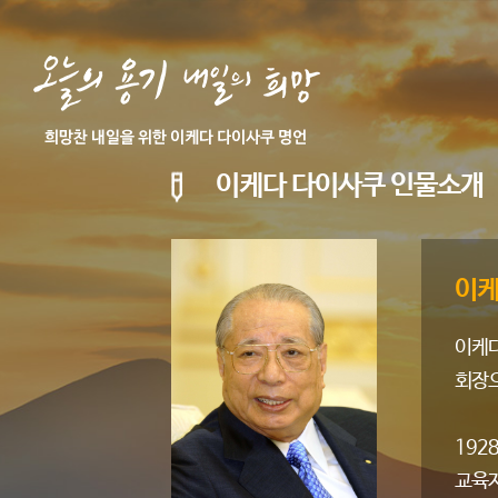
이케다 다이사쿠 인물소개
이케
이케다
회장으
192
교육자