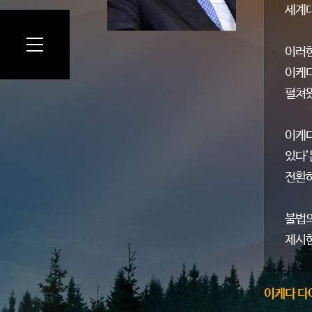
세계대
이러한
이케다
펼쳐왔
이케다
있다’
전환하
불법의
제시한
이케다 다