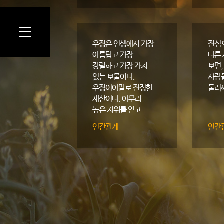
한다. 인간의
목소리는 깊은
내면에서 심오한
무언가를 불러일으켜
우정은 인생에서 가장
진심
행동을 유발한다.
아름답고 가장
다른
강렬하고 가장 가치
보면,
있는 보물이다.
사람
우정이야말로 진정한
둘러
재산이다. 아무리
높은 지위를 얻고
아무리 많은 부를
인간관계
인간
쌓아도, 친구가 없는
인생은 결국 균형을
잃고 자기 중심적이
되고 만다.