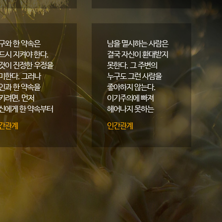
구와 한 약속은
남을 멸시하는 사람은
드시 지켜야 한다.
결국 자신이 환대받지
것이 진정한 우정을
못한다. 그 주변의
미한다. 그러나
누구도 그런 사람을
인과 한 약속을
좋아하지 않는다.
키려면, 먼저
이기주의에 빠져
신에게 한 약속부터
헤어나지 못하는
킬 줄 알아야 한다.
사람은 결국 자신이
간관계
인간관계
고통받게 된다. 반면
타인을 존중하는
사람은 자신도 존중
받을 뿐 아니라,
나아가 사회 전반으로
존중의 문화를
넓혀간다.