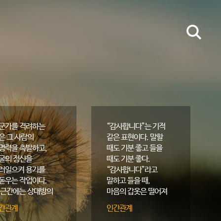
군가를 격려하는
“감사합니다”는 기적
은 그 사람의
같은 표현이다. 말할
명력을 촉발하고,
때도 기분 좋고 들을
굴의 정신을
때도 기분 좋다.
러일으켜 용기를
“감사합니다”라고
돋우는 작업이다.
말하고 들을 때,
 근간에는 상대방의
마음의 갑옷은 떨어져
복을 바라는 진심이
나가고 깊은 대화가
간관계
인간관계
어야 한다.
오고 간다.