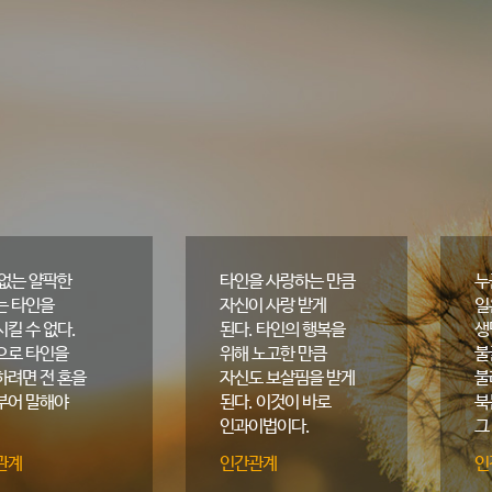
 없는 얄팍한
타인을 사랑하는 만큼
누
는 타인을
자신이 사랑 받게
일
킬 수 없다.
된다. 타인의 행복을
생
으로 타인을
위해 노고한 만큼
불
하려면 전 혼을
자신도 보살핌을 받게
불
부어 말해야
된다. 이것이 바로
북
인과이법이다.
그
행
관계
인간관계
인
있