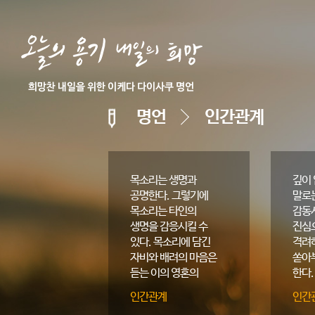
명언
인간관계
목소리는 생명과
깊이
공명한다. 그렇기에
말로
목소리는 타인의
감동시
생명을 감응시킬 수
진심
있다. 목소리에 담긴
격려
자비와 배려의 마음은
쏟아
듣는 이의 영혼의
한다.
길을 지나 가슴을
인간관계
인간
울리고 고동치게