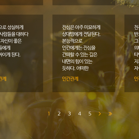
으로 성실하게
진심은 아주 미묘하게
친
 사람들을 대하다
상대방에게 전달된다.
반
 자신이 좋은
본능적으로
그
들에게
인간에게는 진심을
의
싸이게 된다.
간파할 수 있는 깊은
타
내면의 힘이 있는
지
듯하다. 어떠한
자
경우에서든 진심을
지
관계
인간관계
인
간파할 수 있는
인간의 능력은
섬뜩하기까지 하다.
1
2
3
4
5