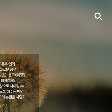
선’은 타인과
화로운 공생
共生), 동고(同苦),
대(連帶)의
향으로 나아갈 수
도록 해주는 반면,
악’의 본질은 사람과
람을, 인간과
과 악
연을 갈라놓는다.