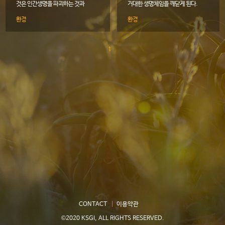
것은 인간생명을 파괴하는 것과
거대한 생명체임을 깨닫게 된다.
같다.
이것이 바로 인간 생명의 참된
환경
환경
본질이다.
1
CONTACT
이용약관
©2020 KSGI, ALL RIGHTS RESERVED.