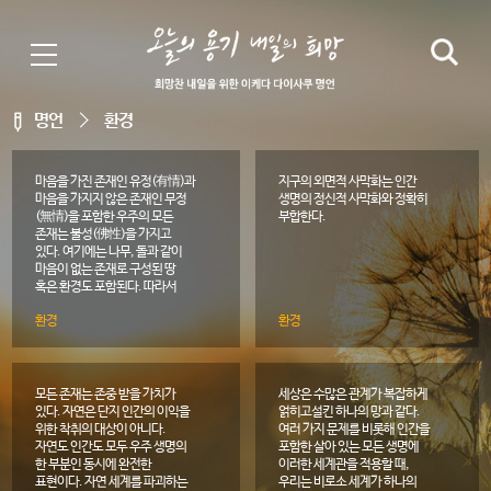
명언
환경
마음을 가진 존재인 유정(有情)과
지구의 외면적 사막화는 인간
마음을 가지지 않은 존재인 무정
생명의 정신적 사막화와 정확히
(無情)을 포함한 우주의 모든
부합한다.
존재는 불성(佛性)을 가지고
있다. 여기에는 나무, 돌과 같이
마음이 없는 존재로 구성된 땅
혹은 환경도 포함된다. 따라서
불법의 눈으로 비추어보면
환경
환경
환경파괴를 초래하는 모든 행위는
심각한 범죄에 해당한다.
모든 존재는 존중 받을 가치가
세상은 수많은 관계가 복잡하게
있다. 자연은 단지 인간의 이익을
얽히고설킨 하나의 망과 같다.
위한 착취의 대상이 아니다.
여러 가지 문제를 비롯해 인간을
자연도 인간도 모두 우주 생명의
포함한 살아 있는 모든 생명에
한 부분인 동시에 완전한
이러한 세계관을 적용할 때,
표현이다. 자연 세계를 파괴하는
우리는 비로소 세계가 하나의