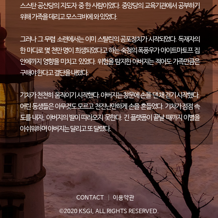
스스탄 공산당의 지도자 중 한 사람이었다. 중앙당의 교육기관에서 공부하기
위해 가족을 데리고 모스크바에 와 있었다.
그러나 그 무렵 소련에서는 이미 스탈린의 공포정치가 시작되었다. 독재자의
한 마디로 몇 천만 명이 희생되었다고 하는 숙청의 폭풍우가 아이트마토프 집
안에까지 영향을 미치고 있었다. 위험을 탐지한 아버지는 적어도 가족만큼은
구해야 한다고 결단을 내렸다.
기차가 천천히 움직이기 시작했다. 아버지는 창문에 손을 댄 채 걷기 시작했다.
어린 동생들은 아무것도 모르고 천진난만하게 손을 흔들었다. 기차가 점점 속
도를 내자, 아버지의 발이 따라오지 못한다. 긴 플랫폼이 끝날 때까지 이별을
아쉬워하며 아버지는 달리고 또 달렸다.
누구에게도 잊을 수 없는 인생의 광경이 있다. 그 한 순간에 생애를 압축한 듯한
순간이 있다. 아이트마토프씨는 그 날이 ‘9월 1일’이었던 것도 기억하고 있다.
카잔 역 근처를 지날 때마다 생각한다. “그 때 아버지 당신께서는 이것이 영원
한 이별이라는 것을 알고 계셨던 것이지요…….”
CONTACT
이용약관
고향 키르기스스탄의 자연은 아름다웠다. 바람이 달리는 대초원. 푸르른 창공
©2020 KSGI, ALL RIGHTS RESERVED.